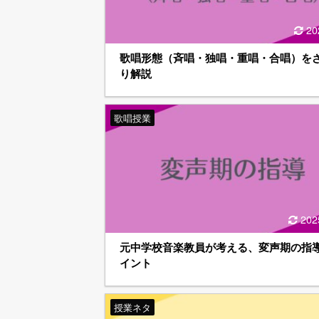
20
歌唱形態（斉唱・独唱・重唱・合唱）を
り解説
歌唱授業
202
元中学校音楽教員が考える、変声期の指
イント
授業ネタ