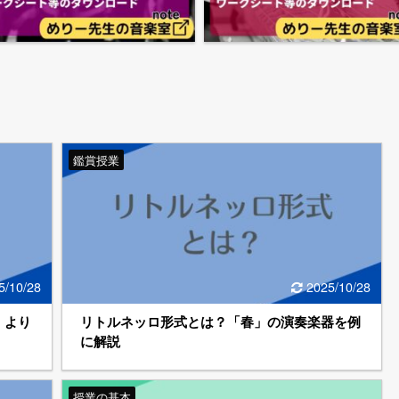
鑑賞授業
5/10/28
2025/10/28
」より
リトルネッロ形式とは？「春」の演奏楽器を例
に解説
授業の基本