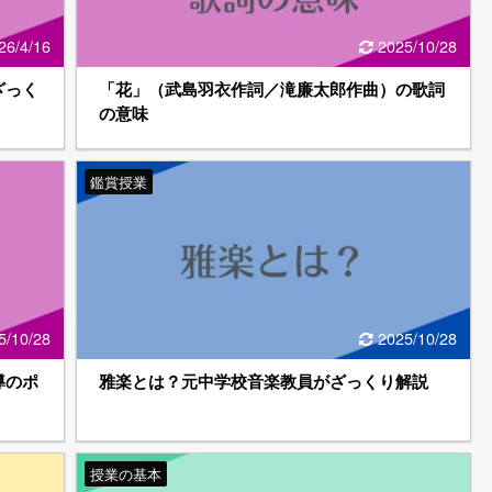
26/4/16
2025/10/28
ざっく
「花」（武島羽衣作詞／滝廉太郎作曲）の歌詞
の意味
鑑賞授業
5/10/28
2025/10/28
導のポ
雅楽とは？元中学校音楽教員がざっくり解説
授業の基本