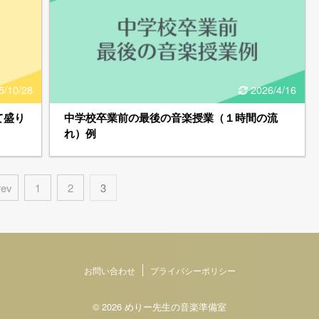
5/10/28
2026/4/16
て盛り
中学校卒業前の最後の音楽授業（１時間の流
れ）例
rev
1
2
3
お問い合わせ
プライバシーポリシー
© 2026 めりー先生の音楽準備室