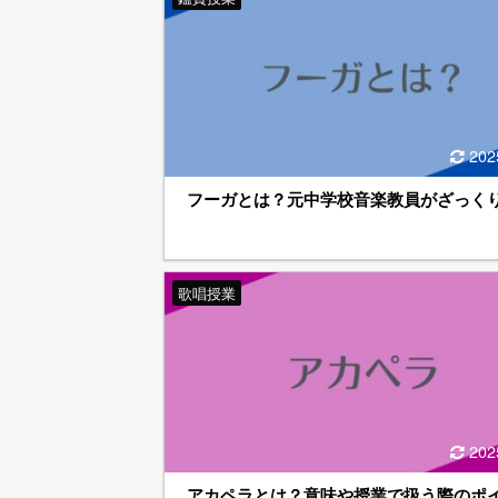
202
フーガとは？元中学校音楽教員がざっく
歌唱授業
202
アカペラとは？意味や授業で扱う際のポ