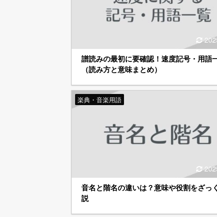
202
譜読みの最初に要確認！速度記号・用語
（読み方と意味まとめ）
楽典・音楽用語
202
音名と階名の違いは？意味や役割をざっ
説