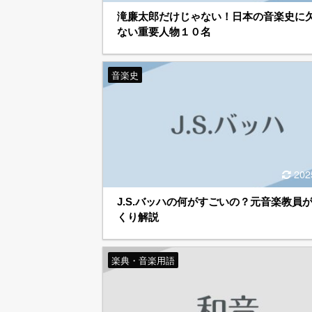
滝廉太郎だけじゃない！日本の音楽史に
ない重要人物１０名
音楽史
202
J.S.バッハの何がすごいの？元音楽教員
くり解説
楽典・音楽用語