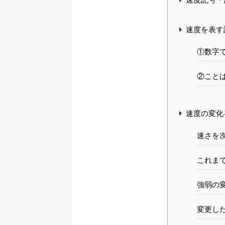
速度を表す
①数字
②こと
速度の変化
速さを
これま
強弱の
変更し