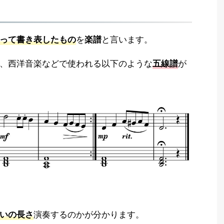
を
と言います。
って書き表したもの
楽譜
、西洋音楽などで使われる以下のような
が
五線譜
演奏するのかが分かります。
いの長さ