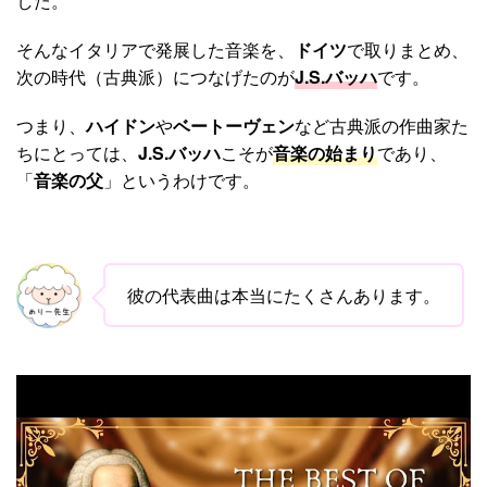
した。
そんなイタリアで発展した音楽を、
ドイツ
で取りまとめ、
次の時代（古典派）につなげたのが
J.S.バッハ
です。
つまり、
ハイドン
や
ベートーヴェン
など古典派の作曲家た
ちにとっては、
J.S.バッハ
こそが
音楽の始まり
であり、
「
音楽の父
」というわけです。
彼の代表曲は本当にたくさんあります。