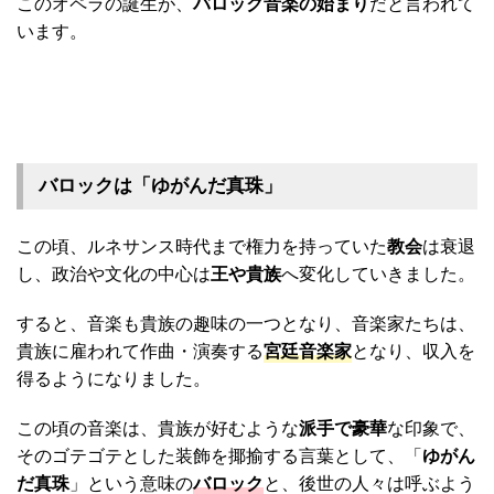
このオペラの誕生が、
バロック音楽の始まり
だと言われて
います。
バロックは「ゆがんだ真珠」
この頃、ルネサンス時代まで権力を持っていた
教会
は衰退
し、政治や文化の中心は
王や貴族
へ変化していきました。
すると、音楽も貴族の趣味の一つとなり、音楽家たちは、
貴族に雇われて作曲・演奏する
宮廷音楽家
となり、収入を
得るようになりました。
この頃の音楽は、貴族が好むような
派手で豪華
な印象で、
そのゴテゴテとした装飾を揶揄する言葉として、「
ゆがん
だ真珠
」という意味の
バロック
と、後世の人々は呼ぶよう