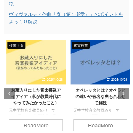
説
ヴィヴァルディ作曲「春（第１楽章）」のポイントを
ざっくり解説
授業ネタ
鑑賞授業
2025/10/28
2025/10/28
お蔵入りにした音楽授業ア
オペレッタとは？オペラと
イディア（私が教員時代に
の違いや有名な曲も合わせ
やってみたかったこと）
て解説
元中学校音楽教員めりーで
元中学校音楽教員めりーで
す。 私には、教員時代に思い
す。 この記事では、オペレッ
付いたものの出来なかった授
タとは何かについて、オペラ
ReadMore
ReadMore
業や、教員を辞めてからふと
との違いやそれぞれの代表曲
思い付いた授業アイディアが
と合わせて解説します。 音楽