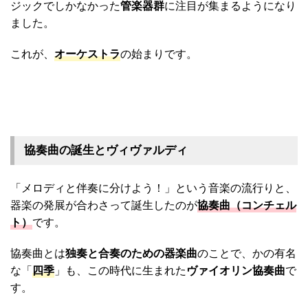
ジックでしかなかった
管楽器群
に注目が集まるようになり
ました。
これが、
オーケストラ
の始まりです。
協奏曲の誕生とヴィヴァルディ
「メロディと伴奏に分けよう！」という音楽の流行りと、
器楽の発展が合わさって誕生したのが
協奏曲（コンチェル
ト）
です。
協奏曲とは
独奏と合奏のための器楽曲
のことで、かの有名
な「
四季
」も、この時代に生まれた
ヴァイオリン協奏曲
で
す。