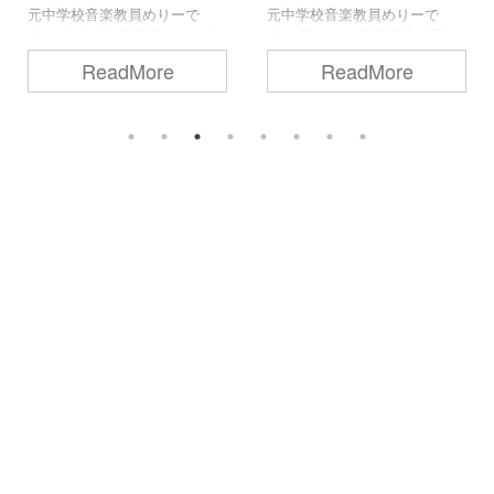
元中学校音楽教員めりーで
元中学校音楽教員めりーで
す。 私には、教員時代に思い
す。 この記事では、オペレッ
付いたものの出来なかった授
タとは何かについて、オペラ
ReadMore
ReadMore
業や、教員を辞めてからふと
との違いやそれぞれの代表曲
思い付いた授業アイディアが
と合わせて解説します。 音楽
いくつかあります。 今はもう
を勉強中の方や、授業での説
教員を辞めてしまい実践は不
明にお悩みの先生方の参考に
可能ですが、このアイディア
なれば幸いです。 オペレッタ
が先生方のお役に立てるので
について説明する前に、まず
は？と思い、ブログに書き留
はオペラについてです。 オペ
めることにしました。 学習指
ラとは？ オペラは歌を中心に
導要領や教科書、年間指導計
物語が進む歌劇のことです。
画などは抜きにして、単純に
演劇と同じように、華やかな
「こんな音楽の授業をやって
衣装に身を包んだ出演者が舞
みたかった！」という内容で
台上で演技をしますが、その
すので、参考にされる際には
大半（特に役柄の感情表現）
自己責任でお願いします。 私
は歌手による歌唱で進められ
がやってみたかった授業アイ
るのが特徴です。 また、オペ
ディア ・絵に合う音楽を選ん
ラの多くは悲劇で、史実を基
でディベ ...
にし ...