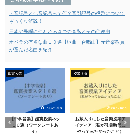
ト音記号とヘ音記号って何？音部記号の役割について
ざっくり解説！
日本の民謡に使われる４つの音階とその代表曲
オペラの有名な曲１０選【歌曲・合唱曲】元音楽教員
が選んだ名曲を紹介
授業ネタ
鑑賞授業
2025/10/28
2025/10/28
お蔵入りにした音楽授業ア
オペレッタとは？オペラと
イディア（私が教員時代に
の違いや有名な曲も合わせ
やってみたかったこと）
て解説