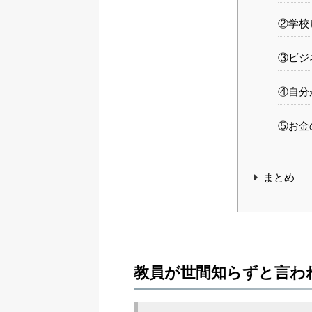
②学校
③ビジ
④自分
⑤お金
まとめ
教員が世間知らずと言わ