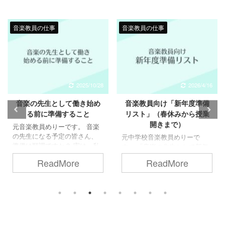
音楽教員の仕事
音楽教員の仕事
2026/4/16
2025/10/28
音楽教員向け「新年度準備
音楽教員向け「異動時の引
リスト」（春休みから授業
継ぎ事項」まとめ
開きまで）
元中学校音楽教員めりーで
す。 新年度に向けて「引継
元中学校音楽教員めりーで
ぎ」を予定している方もいら
す。 「音楽の先生として新年
っしゃると思います。 です
度に向けてどんな準備をして
ReadMore
ReadMore
が、初めて異動される方は何
おけばいい？」と疑問に思っ
を後任者に伝えるべきか分か
ている方向けに、当サイトで
らないと悩まれているのでは
これまでに紹介してきた「新
ないでしょうか。 そこで、こ
年度に向けて準備すべきこ
の記事では音楽教員が異動時
と」を改めてまとめてみまし
に引き継ぐことをご紹介しま
た。 校種や地域によって異な
す。 あくまで「私だった
ることもあるとは思います